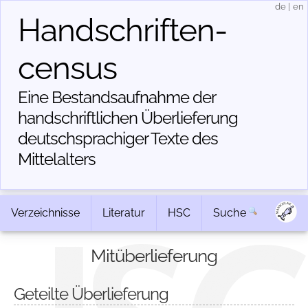
de
|
en
Handschriften­
census
Eine Bestandsaufnahme der
handschriftlichen Über­lieferung
deutschsprachiger Texte des
Mittelalters
Verzeichnisse
Literatur
HSC
Suche
Mitüberlieferung
Geteilte Überlieferung