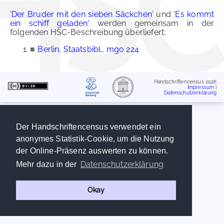
'Der Bruder mit den sieben Säckchen'
und
'Es kommt
ein schiff geladen'
werden gemeinsam in der
folgenden HSC-Beschreibung überliefert:
■
Berlin, Staatsbibl., mgo 224
Handschriftencensus 2026
Impressum
|
Datenschutzerklärung
Der Handschriftencensus verwendet ein
anonymes Statistik-Cookie, um die Nutzung
der Online-Präsenz auswerten zu können.
Datenschutzerklärung
Mehr dazu in der
Okay