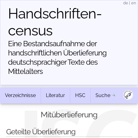
de
|
en
Handschriften­
census
Eine Bestandsaufnahme der
handschriftlichen Über­lieferung
deutschsprachiger Texte des
Mittelalters
Verzeichnisse
Literatur
HSC
Suche
Mitüberlieferung
Geteilte Überlieferung