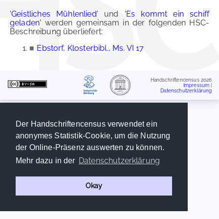
'Geistliches Mühlenlied'
und
'Es kommt ein schiff
geladen'
werden gemeinsam in der folgenden HSC-
Beschreibung überliefert:
■
Ebstorf, Klosterbibl., Ms. VI 17
Handschriftencensus 2026
Impressum
|
Datenschutzerklärung
Der Handschriftencensus verwendet ein
anonymes Statistik-Cookie, um die Nutzung
der Online-Präsenz auswerten zu können.
Datenschutzerklärung
Mehr dazu in der
Okay