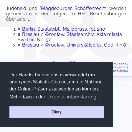
Judeneid
und
'Magdeburger Schöffenrecht'
werden
gemeinsam in den folgenden HSC-Beschreibungen
überliefert:
■
Berlin, Staatsbibl., Ms. boruss. fol. 240
■
Breslau / Wrocław, Staatsarchiv, Akta miasta
Swidnic. No. 57
■
Breslau / Wrocław, Universitätsbibl., Cod. II F 8
Handschriftencensus 2026
Impressum
|
Datenschutzerklärung
Der Handschriftencensus verwendet ein
anonymes Statistik-Cookie, um die Nutzung
der Online-Präsenz auswerten zu können.
Datenschutzerklärung
Mehr dazu in der
Okay