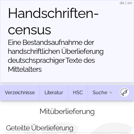
de
|
en
Handschriften­
census
Eine Bestandsaufnahme der
handschriftlichen Über­lieferung
deutschsprachiger Texte des
Mittelalters
Verzeichnisse
Literatur
HSC
Suche
Mitüberlieferung
Geteilte Überlieferung