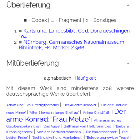
Überlieferung
■ = Codex | □ = Fragment | ○ = Sonstiges
■
Karlsruhe, Landesbibl., Cod. Donaueschingen
104
■
Nürnberg, Germanisches Nationalmuseum,
Bibliothek, Hs. Merkel 2° 966
Mitüberlieferung
alphabetisch
|
Häufigkeit
Mit diesem Werk sind mindestens 208 weitere
deutschsprachige Werke überliefert.
|
|
'Adam und Eva' (Predigtparodie)
'Der Allenfrauenhold'
'Die alte und die
Der
|
|
|
neue Minne'
'Alter Ehemann, junge Ehefrau'
'Anima Christi', dt.
arme Konrad: 'Frau Metze'
|
Athanasianisches
|
|
|
Glaubensbekenntnis
'Das Auge'
Balthasar von Heilbronn: Lied
'Barbara'
|
|
|
(Prosalegenden)
'Von den Barfüßermönchen'
'Die Bauernhochzeit'
'Die
|
|
|
beiden Freier'
'Beständigkeit und Wankelmut'
'Beteuerung ewiger Treue'