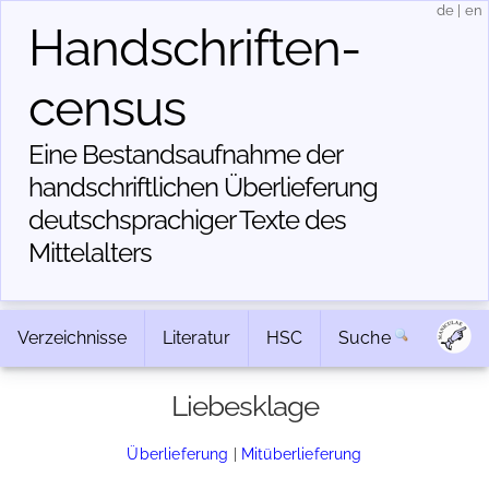
de
|
en
Handschriften­
census
Eine Bestandsaufnahme der
handschriftlichen Über­lieferung
deutschsprachiger Texte des
Mittelalters
Verzeichnisse
Literatur
HSC
Suche
Liebesklage
Überlieferung
|
Mitüberlieferung