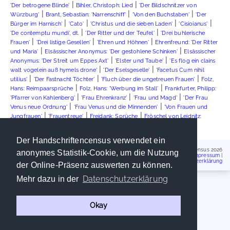
|
|
'Der betrogene Blinde'
Bihler, Christoph: Lied
'Der Bildschnitzer von
|
|
|
Würzburg'
Brant, Sebastian: 'Narrenschiff'
'Von den Buchstaben'
'Der
|
|
|
|
Bürger im Harnisch'
'Cato'
'Christus und die sieben Laden'
'Cisioianus'
|
|
'De contemptu mundi', dt.
'Der Ritter und der Teufel'
'Drei buhlerische
|
|
|
Frauen'
'Drei listige Gesellen'
'Ehren und Höhnen'
Ehrenfreund: 'Der Ritter
|
|
und Maria'
Elsässischer Anonymus: 'Der gestohlene Schinken'
Elsässischer
|
|
Anonymus: 'Der Streit um Eppes Axt'
'Elster und Taube'
'Es flog ein clains
|
|
walt vogelein auß hymels drone'
'Der Eselsgeselle'
'Facetus Cum nihil
|
|
|
utilius'
'Der Fastnacht Töchter'
'Fluch über die ungetreuen Frauen'
Folz,
|
|
Hans: Reimpaarsprüche
Folz, Hans: 'Werbung im Stall'
Frankfurter, Philipp:
|
|
|
'Pfarrer von Kahlenberg'
'Frau Ehrenkranz'
'Frau und Magd'
'Der Frau
|
|
Venus neue Ordnung'
'Frau Venus und die Minnenden'
'Von Frauen und
|
|
|
Jungfrauen'
'Frauentreue'
Freidank: Sprüche
Fröschel von Leidnitz:
|
| ...
'Belauschtes Liebesgespräch'
'Fuchs und Rabe'
Der Handschriftencensus verwendet ein
Handschriftencensus 2026
anonymes Statistik-Cookie, um die Nutzung
Impressum
|
Datenschutzerklärung
der Online-Präsenz auswerten zu können.
Datenschutzerklärung
Mehr dazu in der
Okay