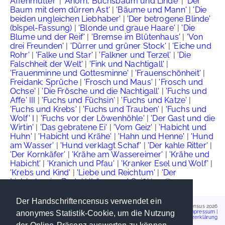
Affenmutter'
|
'Ahorn, Buchsbaum und Linde'
|
'Der
Baum mit dem dürren Ast'
|
'Bäume und Mann'
|
'Die
beiden ungleichen Liebhaber'
|
'Der betrogene Blinde'
(bîspel-Fassung)
|
'Blonde und graue Haare'
|
'Die
Blume und der Reif'
|
'Bremse im Blütenhaus'
|
'Von
drei Freunden'
|
'Dürrer und grüner Stock'
|
'Eiche und
Rohr'
|
'Falke und Star'
|
'Falkner und Terzel'
|
'Die
Falschheit der Welt'
|
'Fink und Nachtigall'
|
'Frauenminne und Gottesminne'
|
'Frauenschönheit'
|
Freidank: Sprüche
|
'Frosch und Maus'
|
'Frosch und
Ochse'
|
'Die Frösche und die Nachtigall'
|
'Fuchs und
Affe' III
|
'Fuchs und Füchsin'
|
'Fuchs und Katze'
|
'Fuchs und Krebs'
|
'Fuchs und Trauben'
|
'Fuchs und
Wolf' I
|
'Fuchs vor der Löwenhöhle'
|
'Der Gast und die
Wirtin'
|
'Das gebratene Ei'
|
'Vom Geiz'
|
'Habicht und
Huhn'
|
'Habicht und Krähe'
|
'Hahn und Henne'
|
'Hund
am Wasser'
|
'Hund verklagt Schaf'
|
'Der kahle Ritter'
|
'Der Kornkäfer'
|
'Krähe am Wassereimer'
|
'Krähe und
Habicht'
|
'Kranich und Pfau'
|
'Kranker Esel und Wolf'
|
'Krebs und Kind'
|
'Liebe und Reichtum'
|
'Der
Liebhaber im Bade'
|
'Löwe und Geiß'
| ...
Der Handschriftencensus verwendet ein
Handschriftencensus 2026
Impressum
|
anonymes Statistik-Cookie, um die Nutzung
Datenschutzerklärung