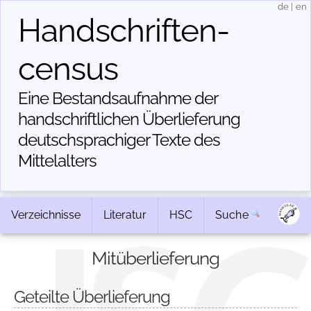
de
|
en
Handschriften­
census
Eine Bestandsaufnahme der
handschriftlichen Über­lieferung
deutschsprachiger Texte des
Mittelalters
Verzeichnisse
Literatur
HSC
Suche
Mitüberlieferung
Geteilte Überlieferung