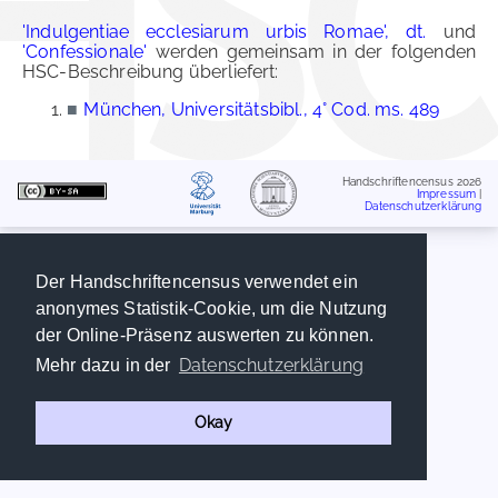
'Indulgentiae ecclesiarum urbis Romae', dt.
und
'Confessionale'
werden gemeinsam in der folgenden
HSC-Beschreibung überliefert:
■
München, Universitätsbibl., 4° Cod. ms. 489
Handschriftencensus 2026
Impressum
|
Datenschutzerklärung
Der Handschriftencensus verwendet ein
anonymes Statistik-Cookie, um die Nutzung
der Online-Präsenz auswerten zu können.
Datenschutzerklärung
Mehr dazu in der
Okay