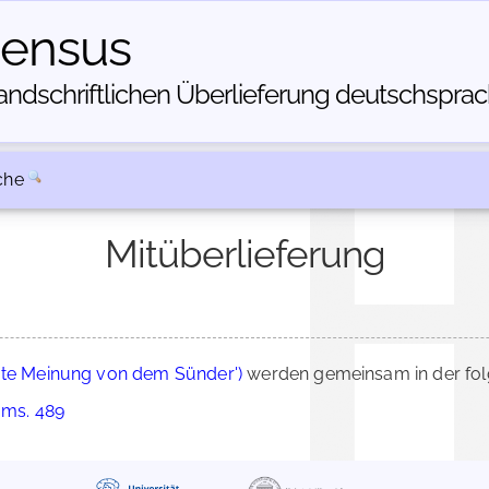
census
dschriftlichen Über­lieferung deutschsprachi
che
Mitüberlieferung
Gute Meinung von dem Sünder')
werden gemeinsam in der fol
 ms. 489