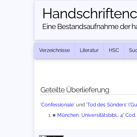
Handschriften­
Eine Bestandsaufnahme der han
Verzeichnisse
Literatur
HSC
Su
Geteilte Überlieferung
'Confessionale'
und
'Tod des Sünders' ('
■
München, Universitätsbibl., 4° Cod.