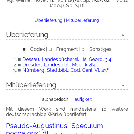
Vgl. Werner Höver, in:
VL 1 (1978), Sp. 754-762 +
VL 11
(2004), Sp. 241f.
Überlieferung
|
Mitüberlieferung
Überlieferung
■ = Codex | □ = Fragment | ○ = Sonstiges
■
Dessau, Landesbücherei, Hs. Georg. 3.4°
■
Dresden, Landesbibl., Mscr. k 281
d
■
Nürnberg, Stadtbibl., Cod. Cent. VI, 43
Mitüberlieferung
alphabetisch
|
Häufigkeit
Mit diesem Werk sind mindestens 10 weitere
deutschsprachige Werke überliefert.
Pseudo-Augustinus: 'Speculum
peccatoris', dt.
|
|