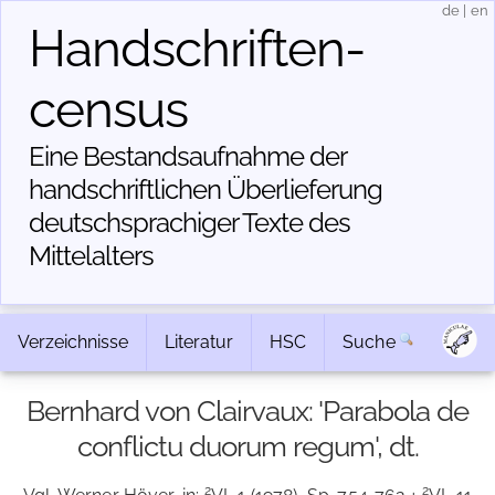
de
|
en
Handschriften­
census
Eine Bestandsaufnahme der
handschriftlichen Über­lieferung
deutschsprachiger Texte des
Mittelalters
Verzeichnisse
Literatur
HSC
Suche
Bernhard von Clairvaux: 'Parabola de
conflictu duorum regum', dt.
2
2