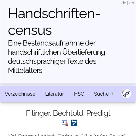
de
|
en
Handschriften­
census
Eine Bestandsaufnahme der
handschriftlichen Über­lieferung
deutschsprachiger Texte des
Mittelalters
Verzeichnisse
Literatur
HSC
Suche
Filinger, Bechtold: Predigt
2