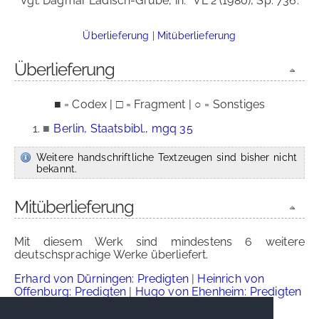
Vgl. Dagmar Ladisch-Grube, in:
VL 2 (1980), Sp. 736.
Überlieferung
|
Mitüberlieferung
Überlieferung
■ = Codex | □ = Fragment | ○ = Sonstiges
■
Berlin, Staatsbibl., mgq 35
Weitere handschriftliche Textzeugen sind bisher nicht
bekannt.
Mitüberlieferung
Mit diesem Werk sind mindestens 6 weitere
deutschsprachige Werke überliefert.
Erhard von Dürningen: Predigten
|
Heinrich von
Offenburg: Predigten
|
Hugo von Ehenheim: Predigten
|
Meister Ingold: Predigten
|
Leutpriester Oswald:
Predigt
|
Predigt(en)