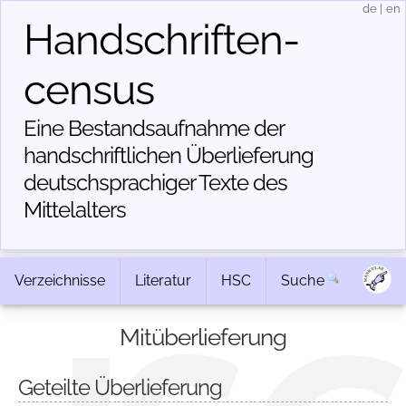
de
|
en
Handschriften­
census
Eine Bestandsaufnahme der
handschriftlichen Über­lieferung
deutschsprachiger Texte des
Mittelalters
Verzeichnisse
Literatur
HSC
Suche
Mitüberlieferung
Geteilte Überlieferung