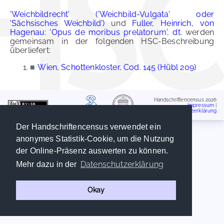
'Weichbildrecht' ('Weichbild-Vulgata' oder
'Sächsisches Weichbild')
und
Fuller, Heinrich, von
Hagenau: 'Opus de moribus prelatorum', dt.
werden
gemeinsam in der folgenden HSC-Beschreibung
überliefert:
■
Wien, Schottenkloster, Cod. 145 (Hübl 209)
Handschriftencensus 2026
Impressum
|
Datenschutzerklärung
Der Handschriftencensus verwendet ein
anonymes Statistik-Cookie, um die Nutzung
der Online-Präsenz auswerten zu können.
Datenschutzerklärung
Mehr dazu in der
Okay