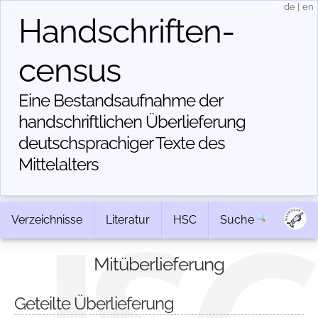
de
|
en
Handschriften­
census
Eine Bestandsaufnahme der
handschriftlichen Über­lieferung
deutschsprachiger Texte des
Mittelalters
Verzeichnisse
Literatur
HSC
Suche
Mitüberlieferung
Geteilte Überlieferung