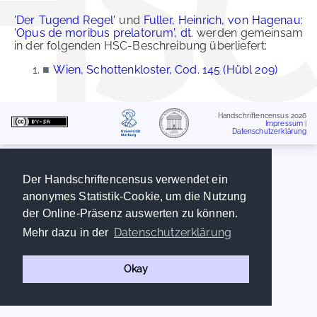
'Der Tugend Regel'
und
Fuller, Heinrich, von Hagenau:
'Opus de moribus prelatorum', dt.
werden gemeinsam
in der folgenden HSC-Beschreibung überliefert:
■
Wien, Schottenkloster, Cod. 145 (Hübl 209)
Handschriftencensus 2026
Impressum
|
Datenschutzerklärung
Der Handschriftencensus verwendet ein
anonymes Statistik-Cookie, um die Nutzung
der Online-Präsenz auswerten zu können.
Datenschutzerklärung
Mehr dazu in der
Okay