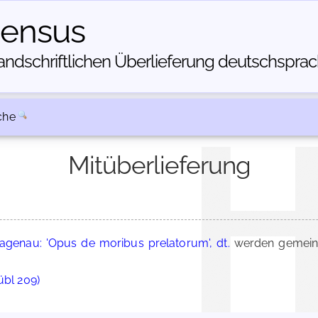
census
dschriftlichen Über­lieferung deutschsprachi
che
Mitüberlieferung
 Hagenau: 'Opus de moribus prelatorum', dt.
werden gemeins
übl 209)