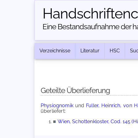
Handschriften­
Eine Bestandsaufnahme der han
Verzeichnisse
Literatur
HSC
Su
Geteilte Überlieferung
Physiognomik
und
Fuller, Heinrich, von
überliefert:
■
Wien, Schottenkloster, Cod. 145 (H