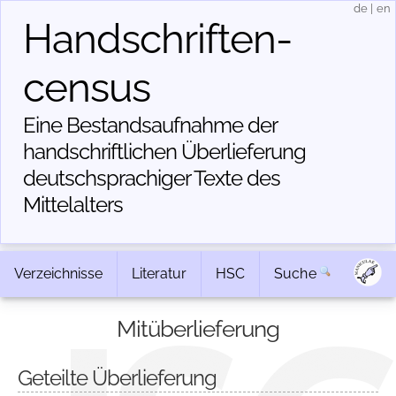
de
|
en
Handschriften­
census
Eine Bestandsaufnahme der
handschriftlichen Über­lieferung
deutschsprachiger Texte des
Mittelalters
Verzeichnisse
Literatur
HSC
Suche
Mitüberlieferung
Geteilte Überlieferung