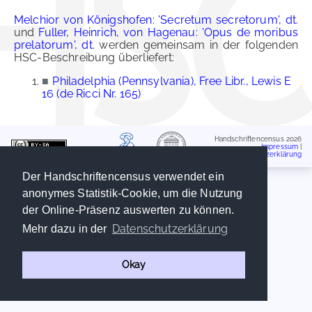
Melchior von Königshofen: 'Secretum secretorum', dt.
und
Fuller, Heinrich, von Hagenau: 'Opus de moribus
prelatorum', dt.
werden gemeinsam in der folgenden
HSC-Beschreibung überliefert:
■
Philadelphia (Pennsylvania), Free Libr., Lewis E
16 (de Ricci Nr. 165)
Handschriftencensus 2026
Impressum
|
Datenschutzerklärung
Der Handschriftencensus verwendet ein
anonymes Statistik-Cookie, um die Nutzung
der Online-Präsenz auswerten zu können.
Datenschutzerklärung
Mehr dazu in der
Okay