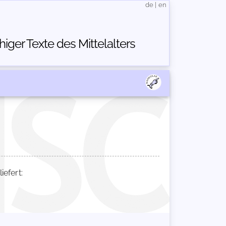
de
|
en
ger Texte des Mittelalters
efert: