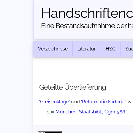
Handschriften­
Eine Bestandsaufnahme der han
Verzeichnisse
Literatur
HSC
Su
Geteilte Überlieferung
'Greisenklage'
und
'Reformatio Friderici'
we
■
München, Staatsbibl., Cgm 568