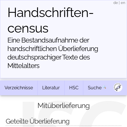
de
|
en
Handschriften­
census
Eine Bestandsaufnahme der
handschriftlichen Über­lieferung
deutschsprachiger Texte des
Mittelalters
Verzeichnisse
Literatur
HSC
Suche
Mitüberlieferung
Geteilte Überlieferung