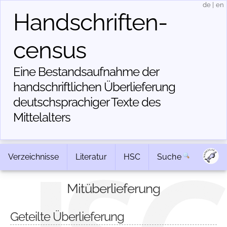
de
|
en
Handschriften­
census
Eine Bestandsaufnahme der
handschriftlichen Über­lieferung
deutschsprachiger Texte des
Mittelalters
Verzeichnisse
Literatur
HSC
Suche
Mitüberlieferung
Geteilte Überlieferung