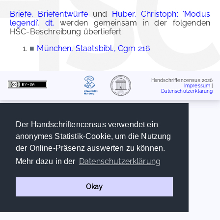
Briefe, Briefentwürfe
und
Huber, Christoph: 'Modus
legendi', dt.
werden gemeinsam in der folgenden
HSC-Beschreibung überliefert:
■
München, Staatsbibl., Cgm 216
Handschriftencensus 2026
Impressum
|
Datenschutzerklärung
Der Handschriftencensus verwendet ein
anonymes Statistik-Cookie, um die Nutzung
der Online-Präsenz auswerten zu können.
Datenschutzerklärung
Mehr dazu in der
Okay