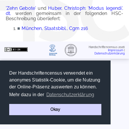
'Zehn Gebote'
und
Huber, Christoph: 'Modus legendi',
dt.
werden gemeinsam in der folgenden HSC-
Beschreibung überliefert:
■
München, Staatsbibl., Cgm 216
Handschriftencensus 2026
Impressum
|
Datenschutzerklärung
Der Handschriftencensus verwendet ein
anonymes Statistik-Cookie, um die Nutzung
der Online-Präsenz auswerten zu können.
Datenschutzerklärung
Mehr dazu in der
Okay