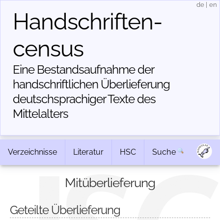
de
|
en
Handschriften­
census
Eine Bestandsaufnahme der
handschriftlichen Über­lieferung
deutschsprachiger Texte des
Mittelalters
Verzeichnisse
Literatur
HSC
Suche
Mitüberlieferung
Geteilte Überlieferung