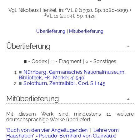
2
Vgl. Nikolaus Henkel, in:
VL 8 (1992), Sp. 1080-1099 +
2
VL 11 (2004), Sp. 1425
Überlieferung
|
Mitüberlieferung
Überlieferung
■ = Codex | □ = Fragment | ○ = Sonstiges
■
Nürnberg, Germanisches Nationalmuseum,
Bibliothek, Hs. Merkel 4° 540
■
Solothurn, Zentralbibl., Cod. S I 145
Mitüberlieferung
Mit diesem Werk sind mindestens 11 weitere
deutschsprachige Werke überliefert.
'Buch von den vier Angeltugenden'
|
'Lehre vom
Haushaben' = Pseudo-Bernhard von Clairvaux: