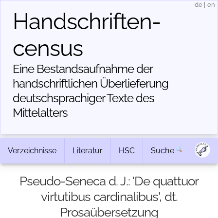
de
|
en
Handschriften­
census
Eine Bestandsaufnahme der
handschriftlichen Über­lieferung
deutschsprachiger Texte des
Mittelalters
Verzeichnisse
Literatur
HSC
Suche
Pseudo-Seneca d. J.: 'De quattuor
virtutibus cardinalibus', dt.
Prosaübersetzung