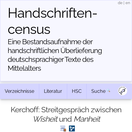
de
|
en
Handschriften­
census
Eine Bestandsaufnahme der
handschriftlichen Über­lieferung
deutschsprachiger Texte des
Mittelalters
Verzeichnisse
Literatur
HSC
Suche
Kerchoff: Streitgespräch zwischen
Wîsheit
und
Manheit