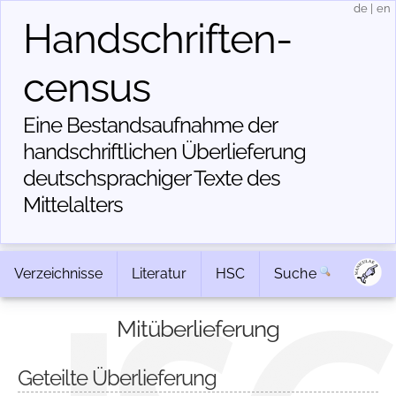
de
|
en
Handschriften­
census
Eine Bestandsaufnahme der
handschriftlichen Über­lieferung
deutschsprachiger Texte des
Mittelalters
Verzeichnisse
Literatur
HSC
Suche
Mitüberlieferung
Geteilte Überlieferung