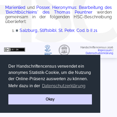
Marienlied
und
Posser, Hieronymus: Bearbeitung des
'Beichtbüchleins' des Thomas Peuntner
werden
gemeinsam in der folgenden HSC-Beschreibung
überliefert:
■
Salzburg, Stiftsbibl. St. Peter, Cod. b II 21
Handschriftencensus 2026
Impressum
|
Datenschutzerklärung
Der Handschriftencensus verwendet ein
anonymes Statistik-Cookie, um die Nutzung
der Online-Präsenz auswerten zu können.
Datenschutzerklärung
Mehr dazu in der
Okay