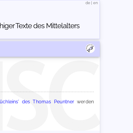
de
|
en
ger Texte des Mittelalters
büchleins' des Thomas Peuntner
werden