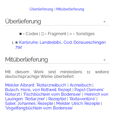
Überlieferung
|
Mitüberlieferung
Überlieferung
■ = Codex | □ = Fragment | ○ = Sonstiges
■
Karlsruhe, Landesbibl., Cod. Donaueschingen
792
Mitüberlieferung
Mit diesem Werk sind mindestens 11 weitere
deutschsprachige Werke überliefert.
Meister Albrant: 'Roßarzneibuch'
|
Arzneibuch
|
Bulach, Hans, von Rottweil: Rezept
|
Papst Clemens'
Roßarzt
|
'Fischbüchlein vom Bodensee'
|
Heinrich von
Lauingen: 'Roßarznei'
|
Rezept(e)
|
'Roßaventüre'
|
Sailer, Johannes: Rezepte
|
Meister Ulrich: Rezepte
|
'Vogelfangbüchlein vom Bodensee'