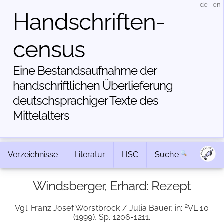
de
|
en
Handschriften­
census
Eine Bestandsaufnahme der
handschriftlichen Über­lieferung
deutschsprachiger Texte des
Mittelalters
Verzeichnisse
Literatur
HSC
Suche
Windsberger, Erhard: Rezept
2
Vgl. Franz Josef Worstbrock / Julia Bauer, in:
VL 10
(1999), Sp. 1206-1211.