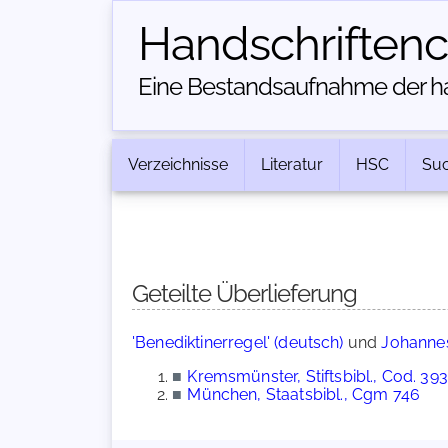
Handschriften­
Eine Bestandsaufnahme der han
Verzeichnisse
Literatur
HSC
Su
Geteilte Überlieferung
'Benediktinerregel' (deutsch)
und
Johanne
■
Kremsmünster, Stiftsbibl., Cod. 393
■
München, Staatsbibl., Cgm 746