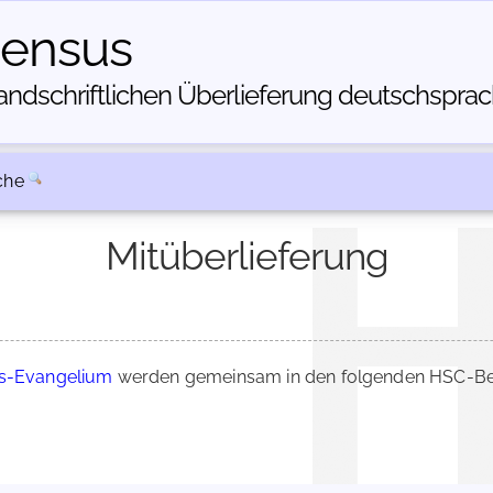
census
dschriftlichen Über­lieferung deutschsprachi
che
Mitüberlieferung
s-Evangelium
werden gemeinsam in den folgenden HSC-Bes