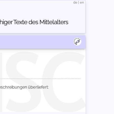
de
|
en
ger Texte des Mittelalters
chreibungen überliefert: