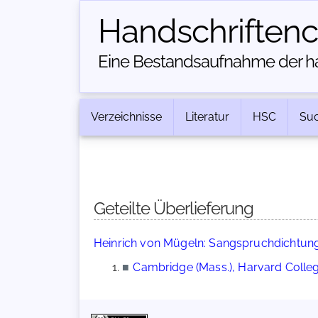
Handschriften­
Eine Bestandsaufnahme der han
Verzeichnisse
Literatur
HSC
Su
Geteilte Überlieferung
Heinrich von Mügeln: Sangspruchdichtun
■
Cambridge (Mass.), Harvard College