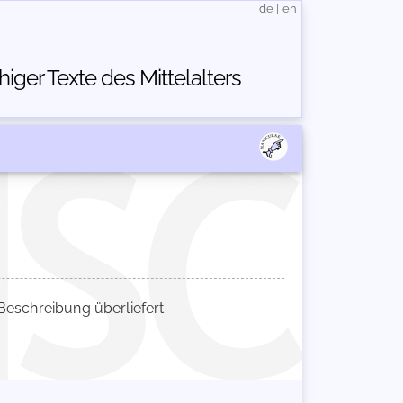
de
|
en
ger Texte des Mittelalters
schreibung überliefert: