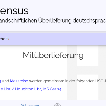
census
dschriftlichen Über­lieferung deutschsprachi
che
Mitüberlieferung
g
und
Messreihe
werden gemeinsam in der folgenden HSC-Be
 Libr. / Houghton Libr., MS Ger 74