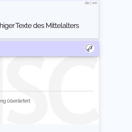
de
|
en
ger Texte des Mittelalters
 überliefert: