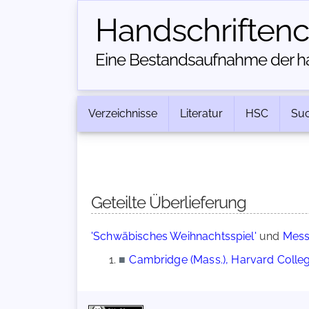
Handschriften­
Eine Bestandsaufnahme der han
Verzeichnisse
Literatur
HSC
Su
Geteilte Überlieferung
'Schwäbisches Weihnachtsspiel'
und
Mess
■
Cambridge (Mass.), Harvard College