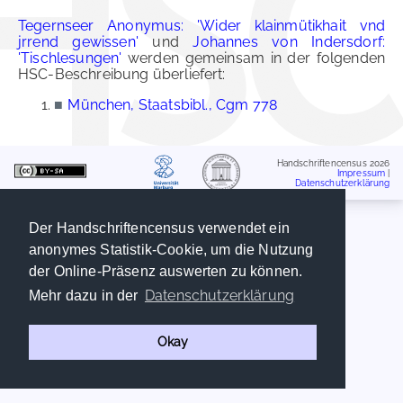
Tegernseer Anonymus: 'Wider klainmütikhait vnd
jrrend gewissen'
und
Johannes von Indersdorf:
'Tischlesungen'
werden gemeinsam in der folgenden
HSC-Beschreibung überliefert:
■
München, Staatsbibl., Cgm 778
Handschriftencensus 2026
Impressum
|
Datenschutzerklärung
Der Handschriftencensus verwendet ein
anonymes Statistik-Cookie, um die Nutzung
der Online-Präsenz auswerten zu können.
Datenschutzerklärung
Mehr dazu in der
Okay