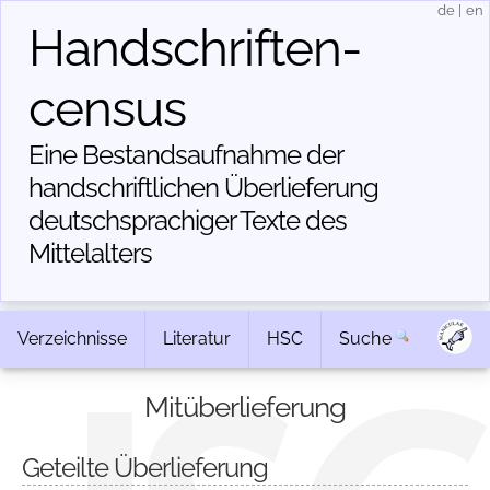
de
|
en
Handschriften­
census
Eine Bestandsaufnahme der
handschriftlichen Über­lieferung
deutschsprachiger Texte des
Mittelalters
Verzeichnisse
Literatur
HSC
Suche
Mitüberlieferung
Geteilte Überlieferung