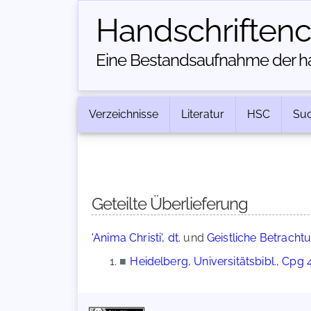
Handschriften­
Eine Bestandsaufnahme der han
Verzeichnisse
Literatur
HSC
Su
Geteilte Überlieferung
'Anima Christi', dt.
und
Geistliche Betracht
■
Heidelberg, Universitätsbibl., Cpg 