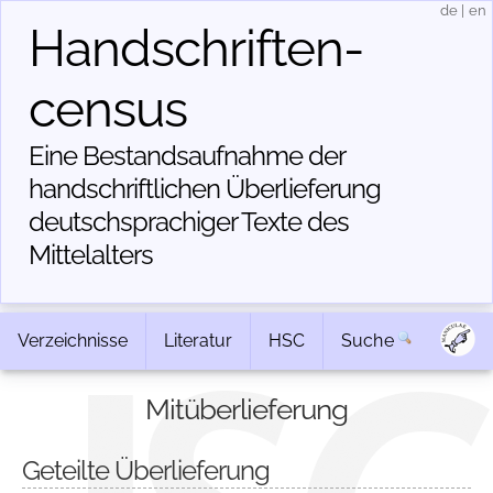
de
|
en
Handschriften­
census
Eine Bestandsaufnahme der
handschriftlichen Über­lieferung
deutschsprachiger Texte des
Mittelalters
Verzeichnisse
Literatur
HSC
Suche
Mitüberlieferung
Geteilte Überlieferung