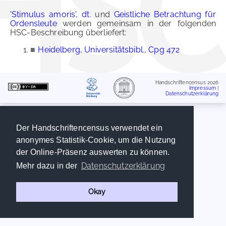
'Stimulus amoris', dt.
und
Geistliche Betrachtung für
Ordensleute
werden gemeinsam in der folgenden
HSC-Beschreibung überliefert:
■
Heidelberg, Universitätsbibl., Cpg 472
Handschriftencensus 2026
Impressum
|
Datenschutzerklärung
Der Handschriftencensus verwendet ein
anonymes Statistik-Cookie, um die Nutzung
der Online-Präsenz auswerten zu können.
Datenschutzerklärung
Mehr dazu in der
Okay