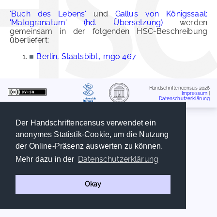
'Buch des Lebens'
und
Gallus von Königssaal:
'Malogranatum' (hd. Übersetzung)
werden
gemeinsam in der folgenden HSC-Beschreibung
überliefert:
■
Berlin, Staatsbibl., mgo 467
Handschriftencensus 2026
Impressum
|
Datenschutzerklärung
Der Handschriftencensus verwendet ein
anonymes Statistik-Cookie, um die Nutzung
der Online-Präsenz auswerten zu können.
Datenschutzerklärung
Mehr dazu in der
Okay