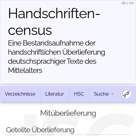
de
|
en
Handschriften­
census
Eine Bestandsaufnahme der
handschriftlichen Über­lieferung
deutschsprachiger Texte des
Mittelalters
Verzeichnisse
Literatur
HSC
Suche
Mitüberlieferung
Geteilte Überlieferung