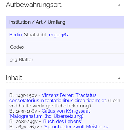
Aufbewahrungsort
Institution / Art / Umfang
Berlin
, Staatsbibl.,
mgo 467
Codex
313 Blätter
Inhalt
Bl. 143r-150v =
Vinzenz Ferrer
:
'Tractatus
consolatorius in tentationibus circa fidem', dt.
('Lerh
vnd hulffe wedir geistliche bekorung')
Bl. 153r-196v =
Gallus von Königssaal
:
'Malogranatum' (hd. Übersetzung)
Bl. 208r-249v =
'Buch des Lebens'
Bl. 263v-267v =
'Sprüche der zwölf Meister zu