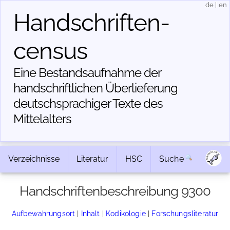
de
|
en
Handschriften­
census
Eine Bestandsaufnahme der
handschriftlichen Über­lieferung
deutschsprachiger Texte des
Mittelalters
Verzeichnisse
Literatur
HSC
Suche
Handschriftenbeschreibung 9300
Aufbewahrungsort
|
Inhalt
|
Kodikologie
|
Forschungsliteratur