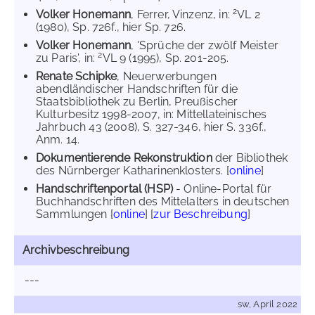
2
Volker Honemann
, Ferrer, Vinzenz, in:
VL 2
(1980), Sp. 726f., hier Sp. 726.
Volker Honemann
, 'Sprüche der zwölf Meister
2
zu Paris', in:
VL 9 (1995), Sp. 201-205.
Renate Schipke
, Neuerwerbungen
abendländischer Handschriften für die
Staatsbibliothek zu Berlin, Preußischer
Kulturbesitz 1998-2007, in: Mittellateinisches
Jahrbuch 43 (2008), S. 327-346, hier S. 336f.,
Anm. 14.
Dokumentierende Rekonstruktion
der Bibliothek
des Nürnberger Katharinenklosters. [
online
]
Handschriftenportal (HSP)
- Online-Portal für
Buchhandschriften des Mittelalters in deutschen
Sammlungen [
online
] [
zur Beschreibung
]
Archivbeschreibung
---
sw, April 2022