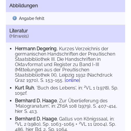
Abbildungen
Angabe fehlt
Literatur
(Hinweis)
Hermann Degering
, Kurzes Verzeichnis der
germanischen Handschriften der Preußischen
Staatsbibliothek III. Die Handschriften in
Oktavformat und Register zu Band I-III
(Mitteilungen aus der Preußischen
Staatsbibliothek IX), Leipzig 1932 (Nachdruck
Graz 1970), S. 153-155. [
online
]
2
Kurt Ruh
, 'Buch des Lebens', in:
VL 1 (1978), Sp.
1092f.
Bernhard D. Haage
, Zur Überlieferung des
'Malogranatum', in: ZfdA 108 (1979), S. 407-414,
hier S. 413.
Bernhard D. Haage
, Gallus von Königssaal, in:
2
2
VL 2 (1980), Sp. 1063-1065 +
VL 11 (2004), Sp.
486, hier Bd. 2, Sp. 1064.