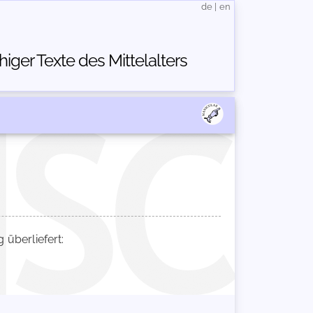
de
|
en
ger Texte des Mittelalters
überliefert: