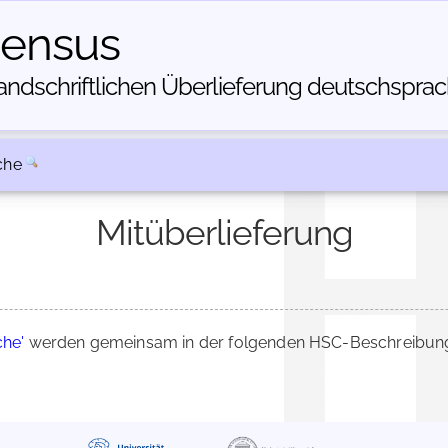
census
dschriftlichen Über­lieferung deutschsprachi
che
Mitüberlieferung
che'
werden gemeinsam in der folgenden HSC-Beschreibung 