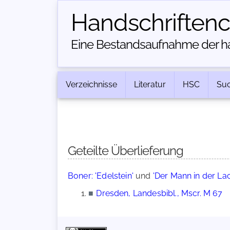
Handschriften­
Eine Bestandsaufnahme der han
Verzeichnisse
Literatur
HSC
Su
Geteilte Überlieferung
Boner: 'Edelstein'
und
'Der Mann in der La
■
Dresden, Landesbibl., Mscr. M 67