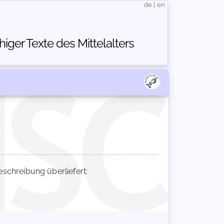
de
|
en
ger Texte des Mittelalters
chreibung überliefert: