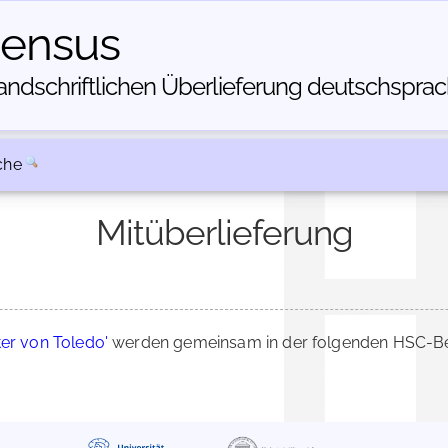
census
dschriftlichen Über­lieferung deutschsprachi
che
Mitüberlieferung
ter von Toledo'
werden gemeinsam in der folgenden HSC-Bes