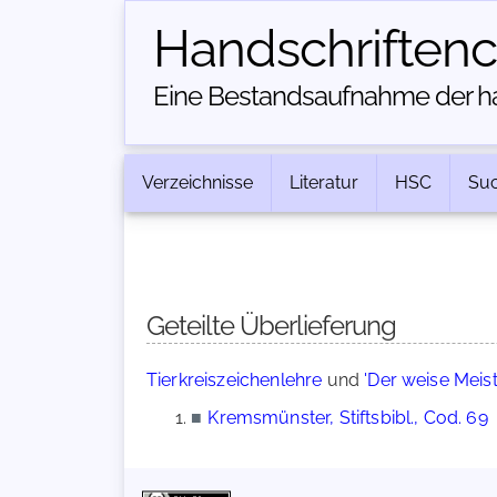
Handschriften­
Eine Bestandsaufnahme der han
Verzeichnisse
Literatur
HSC
Su
Geteilte Überlieferung
Tierkreiszeichenlehre
und
'Der weise Meis
■
Kremsmünster, Stiftsbibl., Cod. 69