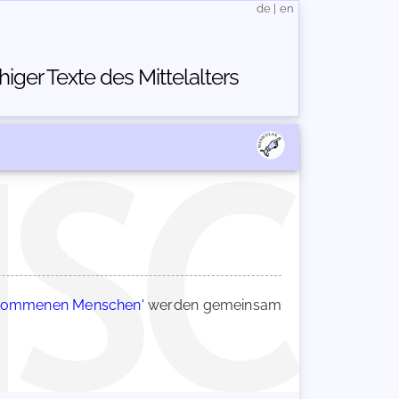
de
|
en
ger Texte des Mittelalters
llkommenen Menschen'
werden gemeinsam