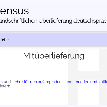
census
dschriftlichen Über­lieferung deutschsprachi
che
Mitüberlieferung
en
und
'Lehre für den anfangenden, zunehmenden und vo
efert: