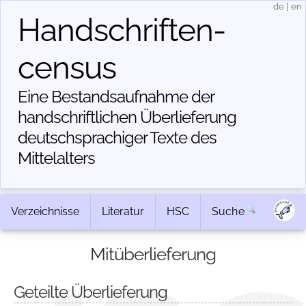
de
|
en
Handschriften­
census
Eine Bestandsaufnahme der
handschriftlichen Über­lieferung
deutschsprachiger Texte des
Mittelalters
Verzeichnisse
Literatur
HSC
Suche
Mitüberlieferung
Geteilte Überlieferung