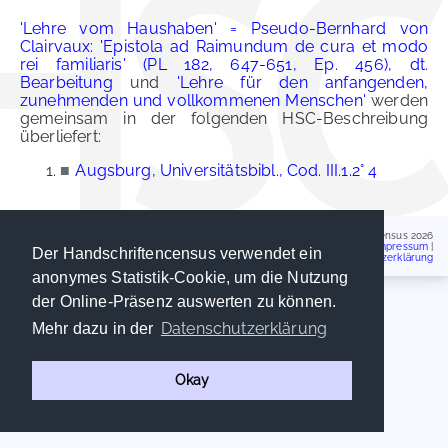
'Lehre vom Haushaben' = Pseudo-Bernhard von
Clairvaux: 'Epistola ad Raimundum de cura et modo
rei familiaris' (PL 182, 647-651, Ep. 456), dt.
Bearbeitung
und
'Lehre für den anfangenden,
zunehmenden und vollkommenen Menschen'
werden
gemeinsam in der folgenden HSC-Beschreibung
überliefert:
■
Augsburg, Universitätsbibl., Cod. III.1.2° 4
Handschriftencensus 2026
Impressum
|
Der Handschriftencensus verwendet ein
Datenschutzerklärung
anonymes Statistik-Cookie, um die Nutzung
der Online-Präsenz auswerten zu können.
Datenschutzerklärung
Mehr dazu in der
Okay