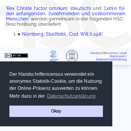
'Rex Christe factor omnium' (deutsch)
und
'Lehre für
den anfangenden, zunehmenden und vollkommenen
Menschen'
werden gemeinsam in der folgenden HSC-
Beschreibung überliefert:
■
Nürnberg, Stadtbibl., Cod. Will II,19.8°
Handschriftencensus 2026
Impressum
|
Datenschutzerklärung
Der Handschriftencensus verwendet ein
anonymes Statistik-Cookie, um die Nutzung
der Online-Präsenz auswerten zu können.
Datenschutzerklärung
Mehr dazu in der
Okay