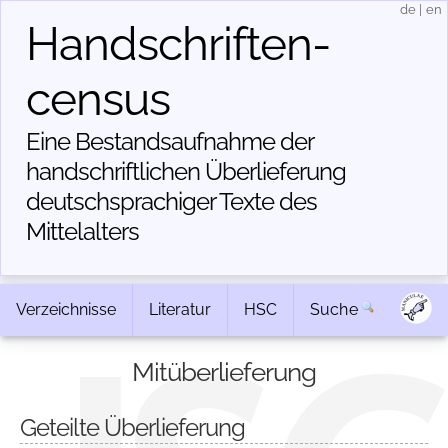
de
|
en
Handschriften­
census
Eine Bestandsaufnahme der
handschriftlichen Über­lieferung
deutschsprachiger Texte des
Mittelalters
Verzeichnisse
Literatur
HSC
Suche
Mitüberlieferung
Geteilte Überlieferung