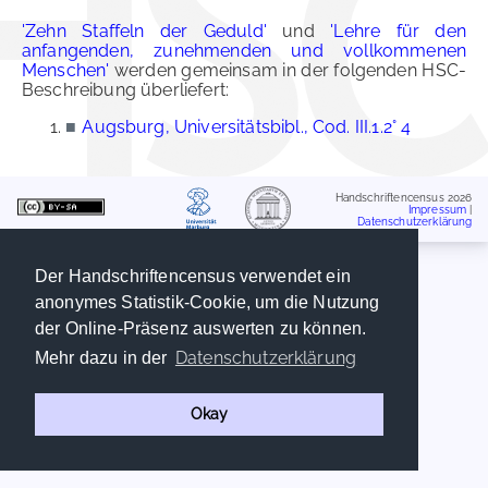
'Zehn Staffeln der Geduld'
und
'Lehre für den
anfangenden, zunehmenden und vollkommenen
Menschen'
werden gemeinsam in der folgenden HSC-
Beschreibung überliefert:
■
Augsburg, Universitätsbibl., Cod. III.1.2° 4
Handschriftencensus 2026
Impressum
|
Datenschutzerklärung
Der Handschriftencensus verwendet ein
anonymes Statistik-Cookie, um die Nutzung
der Online-Präsenz auswerten zu können.
Datenschutzerklärung
Mehr dazu in der
Okay