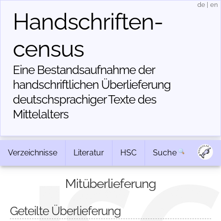
de
|
en
Handschriften­
census
Eine Bestandsaufnahme der
handschriftlichen Über­lieferung
deutschsprachiger Texte des
Mittelalters
Verzeichnisse
Literatur
HSC
Suche
Mitüberlieferung
Geteilte Überlieferung