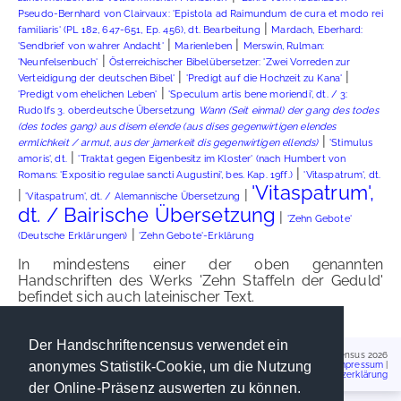
Pseudo-Bernhard von Clairvaux: 'Epistola ad Raimundum de cura et modo rei
|
familiaris' (PL 182, 647-651, Ep. 456), dt. Bearbeitung
Mardach, Eberhard:
|
|
'Sendbrief von wahrer Andacht'
Marienleben
Merswin, Rulman:
|
'Neunfelsenbuch'
Österreichischer Bibelübersetzer: 'Zwei Vorreden zur
|
|
Verteidigung der deutschen Bibel'
'Predigt auf die Hochzeit zu Kana'
|
'Predigt vom ehelichen Leben'
'Speculum artis bene moriendi', dt. / 3:
Rudolfs 3. oberdeutsche Übersetzung
Wann (Seit einmal) der gang des todes
(des todes gang) aus disem elende (aus dises gegenwirtigen elendes
|
ermlichkeit / armut, aus der jamerkeit dis gegenwirtigen ellends)
'Stimulus
|
amoris', dt.
'Traktat gegen Eigenbesitz im Kloster' (nach Humbert von
|
Romans: 'Expositio regulae sancti Augustini', bes. Kap. 19ff.)
'Vitaspatrum', dt.
'Vitaspatrum',
|
|
'Vitaspatrum', dt. / Alemannische Übersetzung
dt. / Bairische Übersetzung
|
'Zehn Gebote'
|
(Deutsche Erklärungen)
'Zehn Gebote'-Erklärung
In mindestens einer der oben genannten
Handschriften des Werks 'Zehn Staffeln der Geduld'
befindet sich auch lateinischer Text.
Der Handschriftencensus verwendet ein
Handschriftencensus 2026
anonymes Statistik-Cookie, um die Nutzung
Impressum
|
Datenschutzerklärung
der Online-Präsenz auswerten zu können.