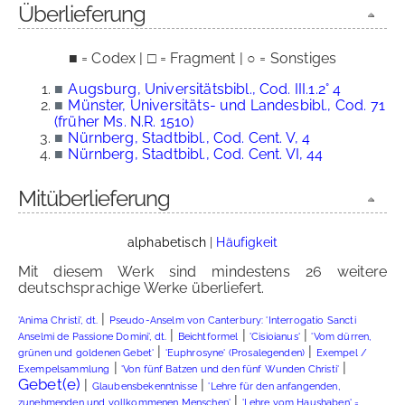
Überlieferung
■ = Codex | □ = Fragment | ○ = Sonstiges
■
Augsburg, Universitätsbibl., Cod. III.1.2° 4
■
Münster, Universitäts- und Landesbibl., Cod. 71
(früher Ms. N.R. 1510)
■
Nürnberg, Stadtbibl., Cod. Cent. V, 4
■
Nürnberg, Stadtbibl., Cod. Cent. VI, 44
Mitüberlieferung
alphabetisch
|
Häufigkeit
Mit diesem Werk sind mindestens 26 weitere
deutschsprachige Werke überliefert.
|
'Anima Christi', dt.
Pseudo-Anselm von Canterbury: 'Interrogatio Sancti
|
|
|
Anselmi de Passione Domini', dt.
Beichtformel
'Cisioianus'
'Vom dürren,
|
|
grünen und goldenen Gebet'
'Euphrosyne' (Prosalegenden)
Exempel /
|
|
Exempelsammlung
'Von fünf Batzen und den fünf Wunden Christi'
Gebet(e)
|
|
Glaubensbekenntnisse
'Lehre für den anfangenden,
|
zunehmenden und vollkommenen Menschen'
'Lehre vom Haushaben' =