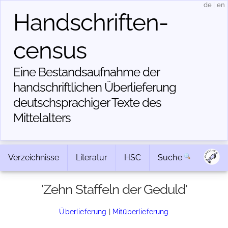
de
|
en
Handschriften­
census
Eine Bestandsaufnahme der
handschriftlichen Über­lieferung
deutschsprachiger Texte des
Mittelalters
Verzeichnisse
Literatur
HSC
Suche
'Zehn Staffeln der Geduld'
Überlieferung
|
Mitüberlieferung