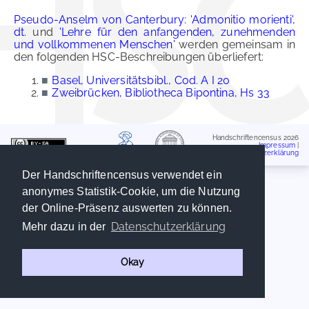
Pseudo-Anselm von Canterbury: 'Admonitio morienti',
dt.
und
'Lehre für den anfangenden, zunehmenden
und vollkommenen Menschen'
werden gemeinsam in
den folgenden HSC-Beschreibungen überliefert:
■
Basel, Universitätsbibl., Cod. A I 20
■
Zweibrücken, Bibliotheca Bipontina, Hs 33
Handschriftencensus 2026
Impressum
|
Datenschutzerklärung
Der Handschriftencensus verwendet ein
anonymes Statistik-Cookie, um die Nutzung
der Online-Präsenz auswerten zu können.
Datenschutzerklärung
Mehr dazu in der
Okay