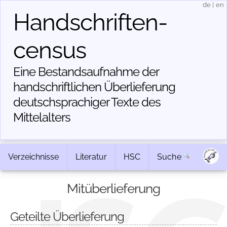
de
|
en
Handschriften­
census
Eine Bestandsaufnahme der
handschriftlichen Über­lieferung
deutschsprachiger Texte des
Mittelalters
Verzeichnisse
Literatur
HSC
Suche
Mitüberlieferung
Geteilte Überlieferung