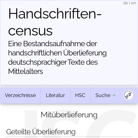
de
|
en
Handschriften­
census
Eine Bestandsaufnahme der
handschriftlichen Über­lieferung
deutschsprachiger Texte des
Mittelalters
Verzeichnisse
Literatur
HSC
Suche
Mitüberlieferung
Geteilte Überlieferung