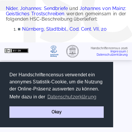
Nider, Johannes: Sendbriefe
und
Johannes von Mainz:
Geistliches Trostschreiben
werden gemeinsam in der
folgenden HSC-Beschreibung überliefert:
■
Nürnberg, Stadtbibl., Cod. Cent. VII, 20
Handschriftencensus 2026
Impressum
|
Datenschutzerklärung
Der Handschriftencensus verwendet ein
anonymes Statistik-Cookie, um die Nutzung
der Online-Präsenz auswerten zu können.
Datenschutzerklärung
Mehr dazu in der
Okay