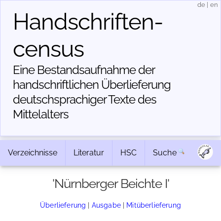
de
|
en
Handschriften­
census
Eine Bestandsaufnahme der
handschriftlichen Über­lieferung
deutschsprachiger Texte des
Mittelalters
Verzeichnisse
Literatur
HSC
Suche
'Nürnberger Beichte I'
Überlieferung
|
Ausgabe
|
Mitüberlieferung