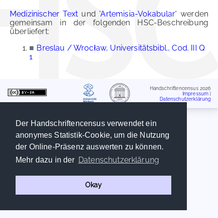
Medizinischer Text
und
'Artemisia-Vokabular'
werden
gemeinsam in der folgenden HSC-Beschreibung
überliefert:
■
Breslau / Wrocław, Universitätsbibl., Cod. III Q
1
Handschriftencensus 2026
Impressum
|
Datenschutzerklärung
Der Handschriftencensus verwendet ein
anonymes Statistik-Cookie, um die Nutzung
der Online-Präsenz auswerten zu können.
Datenschutzerklärung
Mehr dazu in der
Okay