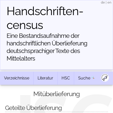
de
|
en
Handschriften­
census
Eine Bestandsaufnahme der
handschriftlichen Über­lieferung
deutschsprachiger Texte des
Mittelalters
Verzeichnisse
Literatur
HSC
Suche
Mitüberlieferung
Geteilte Überlieferung