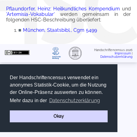
Pflaundorfer, Heinz: Heilkundliches Kompendium
und
'Artemisia-Vokabular'
werden gemeinsam in der
folgenden HSC-Beschreibung überliefert:
■
München, Staatsbibl., Cgm 5499
Handschriftencensus 2026
Impressum
|
Datenschutzerklärung
Der Handschriftencensus verwendet ein
anonymes Statistik-Cookie, um die Nutzung
der Online-Präsenz auswerten zu können.
Datenschutzerklärung
Mehr dazu in der
Okay