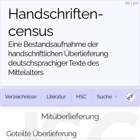
de
|
en
Handschriften­
census
Eine Bestandsaufnahme der
handschriftlichen Über­lieferung
deutschsprachiger Texte des
Mittelalters
Verzeichnisse
Literatur
HSC
Suche
Mitüberlieferung
Geteilte Überlieferung