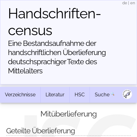
de
|
en
Handschriften­
census
Eine Bestandsaufnahme der
handschriftlichen Über­lieferung
deutschsprachiger Texte des
Mittelalters
Verzeichnisse
Literatur
HSC
Suche
Mitüberlieferung
Geteilte Überlieferung