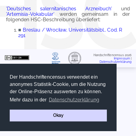
'Deutsches salernitanisches Arzneibuch'
und
'Artemisia-Vokabular'
werden gemeinsam in der
folgenden HSC-Beschreibung überliefert:
■
Breslau / Wrocław, Universitätsbibl., Cod. R
291
Handschriftencensus 2026
Impressum
|
Datenschutzerklärung
Der Handschriftencensus verwendet ein
anonymes Statistik-Cookie, um die Nutzung
der Online-Präsenz auswerten zu können.
Datenschutzerklärung
Mehr dazu in der
Okay