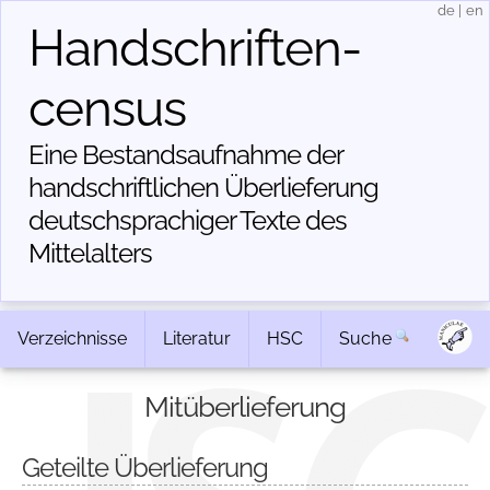
de
|
en
Handschriften­
census
Eine Bestandsaufnahme der
handschriftlichen Über­lieferung
deutschsprachiger Texte des
Mittelalters
Verzeichnisse
Literatur
HSC
Suche
Mitüberlieferung
Geteilte Überlieferung