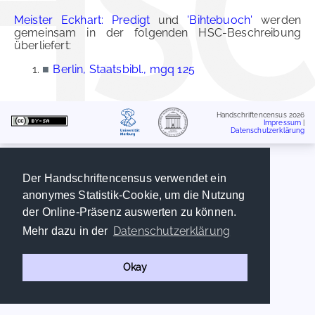
Meister Eckhart: Predigt
und
'Bihtebuoch'
werden
gemeinsam in der folgenden HSC-Beschreibung
überliefert:
■
Berlin, Staatsbibl., mgq 125
Handschriftencensus 2026
Impressum
|
Datenschutzerklärung
Der Handschriftencensus verwendet ein
anonymes Statistik-Cookie, um die Nutzung
der Online-Präsenz auswerten zu können.
Datenschutzerklärung
Mehr dazu in der
Okay