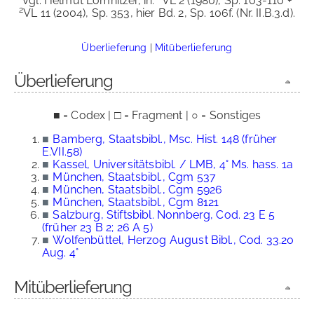
Vgl. Helmut Lomnitzer, in:
VL 2 (1980), Sp. 103-110 +
2
VL 11 (2004), Sp. 353, hier Bd. 2, Sp. 106f. (Nr. II.B.3.d).
Überlieferung
|
Mitüberlieferung
Überlieferung
■ = Codex | □ = Fragment | ○ = Sonstiges
■
Bamberg, Staatsbibl., Msc. Hist. 148 (früher
E.VII.58)
■
Kassel, Universitätsbibl. / LMB, 4° Ms. hass. 1a
■
München, Staatsbibl., Cgm 537
■
München, Staatsbibl., Cgm 5926
■
München, Staatsbibl., Cgm 8121
■
Salzburg, Stiftsbibl. Nonnberg, Cod. 23 E 5
(früher 23 B 2; 26 A 5)
■
Wolfenbüttel, Herzog August Bibl., Cod. 33.20
Aug. 4°
Mitüberlieferung