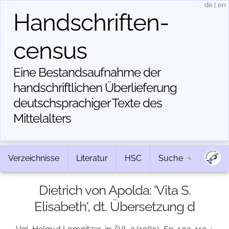
de
|
en
Handschriften­
census
Eine Bestandsaufnahme der
handschriftlichen Über­lieferung
deutschsprachiger Texte des
Mittelalters
Verzeichnisse
Literatur
HSC
Suche
Dietrich von Apolda: 'Vita S.
Elisabeth', dt. Übersetzung d
2