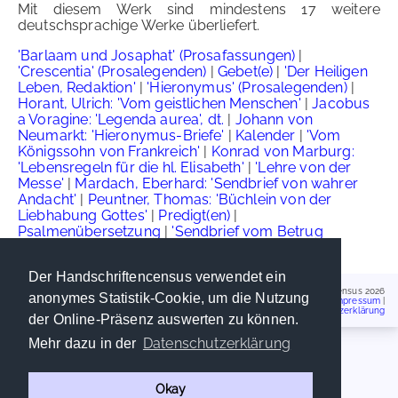
Mit diesem Werk sind mindestens 17 weitere
deutschsprachige Werke überliefert.
'Barlaam und Josaphat' (Prosafassungen)
|
'Crescentia' (Prosalegenden)
|
Gebet(e)
|
'Der Heiligen
Leben, Redaktion'
|
'Hieronymus' (Prosalegenden)
|
Horant, Ulrich: 'Vom geistlichen Menschen'
|
Jacobus
a Voragine: 'Legenda aurea', dt.
|
Johann von
Neumarkt: 'Hieronymus-Briefe'
|
Kalender
|
'Vom
Königssohn von Frankreich'
|
Konrad von Marburg:
'Lebensregeln für die hl. Elisabeth'
|
'Lehre von der
Messe'
|
Mardach, Eberhard: 'Sendbrief von wahrer
Andacht'
|
Peuntner, Thomas: 'Büchlein von der
Liebhabung Gottes'
|
Predigt(en)
|
Psalmenübersetzung
|
'Sendbrief vom Betrug
teuflischer Erscheinungen'
Der Handschriftencensus verwendet ein
Handschriftencensus 2026
anonymes Statistik-Cookie, um die Nutzung
Impressum
|
Datenschutzerklärung
der Online-Präsenz auswerten zu können.
Datenschutzerklärung
Mehr dazu in der
Okay