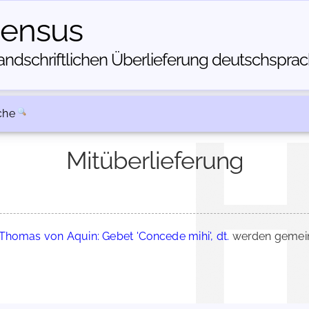
census
dschriftlichen Über­lieferung deutschsprachi
che
Mitüberlieferung
Thomas von Aquin: Gebet 'Concede mihi', dt.
werden gemein