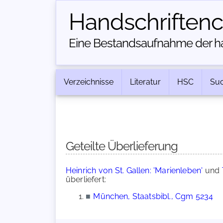
Handschriften­
Eine Bestandsaufnahme der han
Verzeichnisse
Literatur
HSC
Su
Geteilte Überlieferung
Heinrich von St. Gallen: 'Marienleben'
und
überliefert:
■
München, Staatsbibl., Cgm 5234