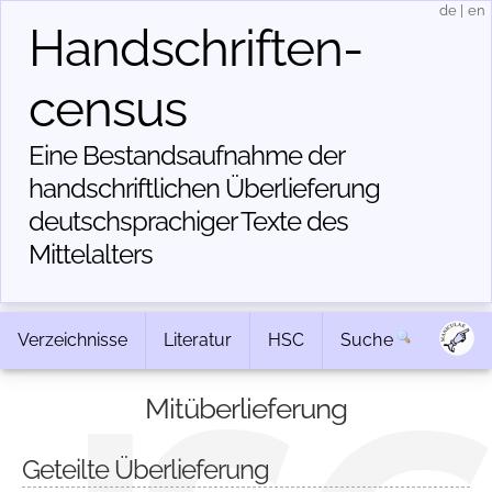
de
|
en
Handschriften­
census
Eine Bestandsaufnahme der
handschriftlichen Über­lieferung
deutschsprachiger Texte des
Mittelalters
Verzeichnisse
Literatur
HSC
Suche
Mitüberlieferung
Geteilte Überlieferung