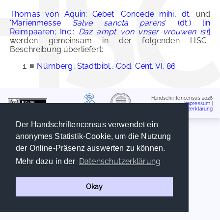
Thomas von Aquin: Gebet 'Concede mihi', dt.
und
'Marienmesse
Salve sancta parens
' (dt.) [in
Reimpaaren; Inc.:
Daz ampt von vnser vrouwen ist
]
werden gemeinsam in der folgenden HSC-
Beschreibung überliefert:
■
Nürnberg, Stadtbibl., Cod. Cent. VI, 86
Handschriftencensus 2026
Impressum
|
Datenschutzerklärung
Der Handschriftencensus verwendet ein
anonymes Statistik-Cookie, um die Nutzung
der Online-Präsenz auswerten zu können.
Datenschutzerklärung
Mehr dazu in der
Okay