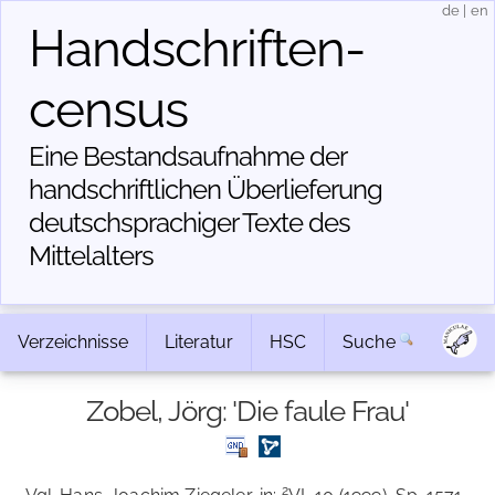
de
|
en
Handschriften­
census
Eine Bestandsaufnahme der
handschriftlichen Über­lieferung
deutschsprachiger Texte des
Mittelalters
Verzeichnisse
Literatur
HSC
Suche
Zobel, Jörg: 'Die faule Frau'
2