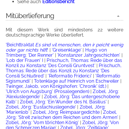
Siehe auch
Editionsbericht
Mitüberlieferung
Mit diesem Werk sind mindestens 22 weitere
deutschsprachige Werke überliefert.
'Beichttraktat
Es sind vil menschen, den ir peicht wenig
oder gar nichts hilft
'
|
'Greisenklage'
|
Hugo von
Trimberg: 'Der Renner'
|
'Konstanzer Jahrgeschichten'
|
'Lob der Frauen' I
|
Prischuch, Thomas: Rede über das
Konzil zu Konstanz 'Des Consili Gruntvest'
|
Prischuch,
Thomas: Rede über das Konzil zu Konstanz 'Des
Consili Schlußred'
|
'Reformatio Friderici'
|
'Reformatio
Sigismundi'
|
Totenklage auf Heinrich von Eschweiler
|
Twinger, Jakob, von Königshofen: 'Chronik' (dt.)
|
'Ulrich von Augsburg' (Prosalegenden)
|
Zobel, Jörg:
'Alexiuslegende'
|
Zobel, Jörg: 'Das untergeschobene
Kalb'
|
Zobel, Jörg: 'Ein Wunder des hl. Basilius'
|
Zobel, Jörg: 'Eustachiuslegende'
|
Zobel, Jörg:
'Marienlob'
|
Zobel, Jörg: Reimpaargedichte
|
Zobel,
Jörg: 'Streit zwischen dem Reichen und dem Armen'
|
Zobel, Jörg: 'Vom törichten König'
|
Zobel, Jörg: 'Von
den Schmerzen Mariae'
|
Zobel, Jörg: 'Zeitklage'