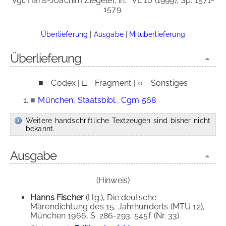
Vgl. Hans-Joachim Ziegeler, in:
VL 10 (1999), Sp. 1571-
1579.
Überlieferung
|
Ausgabe
|
Mitüberlieferung
Überlieferung
■ = Codex | □ = Fragment | ○ = Sonstiges
■
München, Staatsbibl., Cgm 568
Weitere handschriftliche Textzeugen sind bisher nicht
bekannt.
Ausgabe
(Hinweis)
Hanns Fischer
(Hg.), Die deutsche
Märendichtung des 15. Jahrhunderts (MTU 12),
München 1966, S. 286-293, 545f. (Nr. 33).