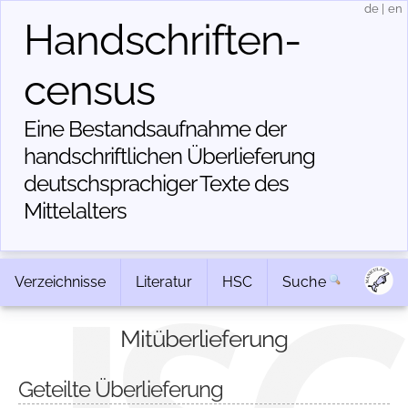
de
|
en
Handschriften­
census
Eine Bestandsaufnahme der
handschriftlichen Über­lieferung
deutschsprachiger Texte des
Mittelalters
Verzeichnisse
Literatur
HSC
Suche
Mitüberlieferung
Geteilte Überlieferung