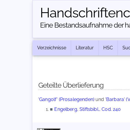
Handschriften­
Eine Bestandsaufnahme der han
Verzeichnisse
Literatur
HSC
Su
Geteilte Überlieferung
'Gangolf' (Prosalegenden)
und
'Barbara' (
■
Engelberg, Stiftsbibl., Cod. 240