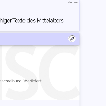
de
|
en
ger Texte des Mittelalters
chreibung überliefert: